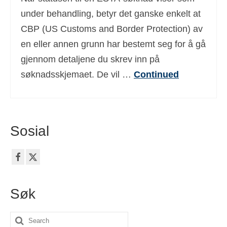
Deutsch
(
Tysk
)
under behandling, betyr det ganske enkelt at
CBP (US Customs and Border Protection) av
Ελληνικά
(
Gresk
)
en eller annen grunn har bestemt seg for å gå
עברית
(
Hebraisk
)
gjennom detaljene du skrev inn på
søknadsskjemaet. De vil …
Continued
Magyar
(
Ungarsk
)
Italiano
(
Italiensk
)
日本語
(
Japansk
)
Sosial
한국어
(
Koreanske
)
Polski
(
Polsk
)
Português
(
Portugisisk (Portugal)
)
Søk
Slovenčina
(
Slovak
)
Search
Slovenščina
(
Slovensk
)