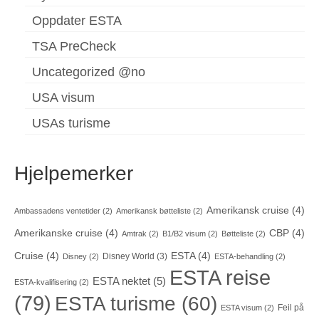
Oppdater ESTA
TSA PreCheck
Uncategorized @no
USA visum
USAs turisme
Hjelpemerker
Amerikansk cruise
(4)
Ambassadens ventetider
(2)
Amerikansk bøtteliste
(2)
Amerikanske cruise
(4)
CBP
(4)
Amtrak
(2)
B1/B2 visum
(2)
Bøtteliste
(2)
Cruise
(4)
ESTA
(4)
Disney World
(3)
Disney
(2)
ESTA-behandling
(2)
ESTA reise
ESTA nektet
(5)
ESTA-kvalifisering
(2)
(79)
ESTA turisme
(60)
Feil på
ESTA visum
(2)