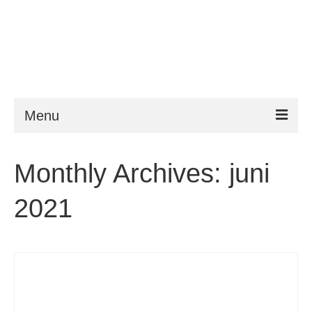
Menu
ESTA
Monthly Archives: juni
Krav
2021
FAQ
VWP
Hjelp
Nyheter