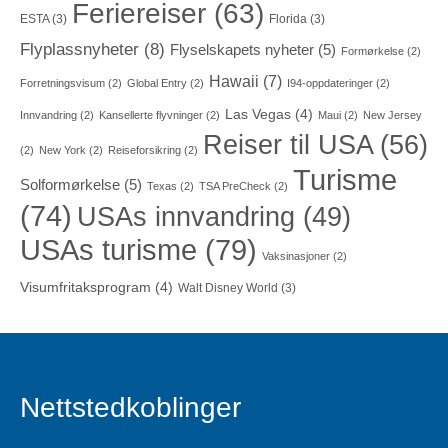
Feriereiser
(63)
ESTA
(3)
Florida
(3)
Flyplassnyheter
(8)
Flyselskapets nyheter
(5)
Formørkelse
(2)
Hawaii
(7)
Forretningsvisum
(2)
Global Entry
(2)
I94-oppdateringer
(2)
Las Vegas
(4)
Innvandring
(2)
Kansellerte flyvninger
(2)
Maui
(2)
New Jersey
Reiser til USA
(56)
(2)
New York
(2)
Reiseforsikring
(2)
Turisme
Solformørkelse
(5)
Texas
(2)
TSA PreCheck
(2)
(74)
USAs innvandring
(49)
USAs turisme
(79)
Vaksinasjoner
(2)
Visumfritaksprogram
(4)
Walt Disney World
(3)
Nettstedkoblinger