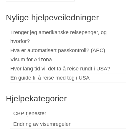
for:
Español
(
Spansk
)
Nylige hjelpeveiledninger
Svenska
(
Swedish
)
Trenger jeg amerikanske reisepenger, og
hvorfor?
Hva er automatisert passkontroll? (APC)
Visum for Arizona
Hvor lang tid vil det ta å reise rundt i USA?
En guide til å reise med tog i USA
Hjelpekategorier
CBP-tjenester
Endring av visumregelen