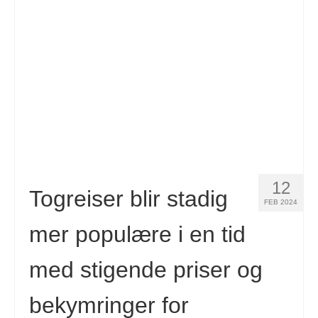
Kontakt
Søknad
Norsk bokmål
Hrvatski
(
Kroatisk
)
Čeština
(
Czech
)
Dansk
(
Danish
)
12
Nederlands
(
Nederlandsk
)
Togreiser blir stadig
FEB 2024
English
(
Engelsk
)
mer populære i en tid
Eesti
(
Estonian
)
med stigende priser og
Suomi
(
Finsk
)
bekymringer for
Français
(
Fransk
)