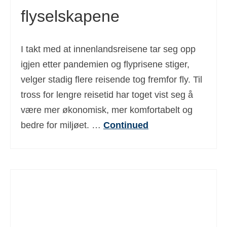
flyselskapene
Deutsch
(
Tysk
)
Ελληνικά
(
Gresk
)
I takt med at innenlandsreisene tar seg opp
עברית
(
Hebraisk
)
igjen etter pandemien og flyprisene stiger,
Magyar
(
Ungarsk
)
velger stadig flere reisende tog fremfor fly. Til
tross for lengre reisetid har toget vist seg å
Italiano
(
Italiensk
)
være mer økonomisk, mer komfortabelt og
日本語
(
Japansk
)
bedre for miljøet. …
Continued
한국어
(
Koreanske
)
Polski
(
Polsk
)
Português
(
Portugisisk (Portugal)
)
Slovenčina
(
Slovak
)
Slovenščina
(
Slovensk
)