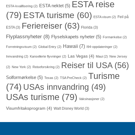
ESTA reise
ESTA nektet
(5)
ESTA-kvalifisering
(2)
(79)
ESTA turisme
(60)
Feil på
ESTA visum
(2)
Feriereiser
(63)
ESTA
(3)
Florida
(3)
Flyplassnyheter
(8)
Flyselskapets nyheter
(5)
Formørkelse
(2)
Hawaii
(7)
Forretningsvisum
(2)
Global Entry
(2)
I94-oppdateringer
(2)
Las Vegas
(4)
Innvandring
(2)
Kansellerte flyvninger
(2)
Maui
(2)
New Jersey
Reiser til USA
(56)
(2)
New York
(2)
Reiseforsikring
(2)
Turisme
Solformørkelse
(5)
Texas
(2)
TSA PreCheck
(2)
(74)
USAs innvandring
(49)
USAs turisme
(79)
Vaksinasjoner
(2)
Visumfritaksprogram
(4)
Walt Disney World
(3)