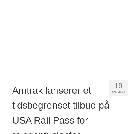
Español
(
Spansk
)
Svenska
(
Swedish
)
19
Amtrak lanserer et
JAN 2024
tidsbegrenset tilbud på
USA Rail Pass for