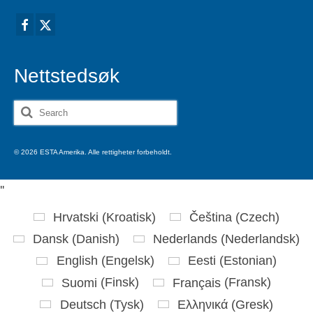
Nettstedsøk
Search
for:
© 2026 ESTA Amerika. Alle rettigheter forbeholdt.
'
'
Hrvatski
(
Kroatisk
)
Čeština
(
Czech
)
Dansk
(
Danish
)
Nederlands
(
Nederlandsk
)
English
(
Engelsk
)
Eesti
(
Estonian
)
Suomi
(
Finsk
)
Français
(
Fransk
)
Deutsch
(
Tysk
)
Ελληνικά
(
Gresk
)