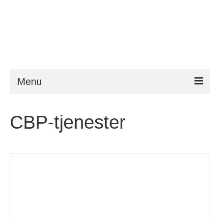
Menu
ESTA
CBP-tjenester
Krav
FAQ
VWP
Hjelp
Nyheter