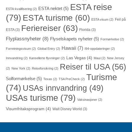
ESTA reise
ESTA nektet
(5)
ESTA-kvalifisering
(2)
(79)
ESTA turisme
(60)
Feil på
ESTA visum
(2)
Feriereiser
(63)
ESTA
(3)
Florida
(3)
Flyplassnyheter
(8)
Flyselskapets nyheter
(5)
Formørkelse
(2)
Hawaii
(7)
Forretningsvisum
(2)
Global Entry
(2)
I94-oppdateringer
(2)
Las Vegas
(4)
Innvandring
(2)
Kansellerte flyvninger
(2)
Maui
(2)
New Jersey
Reiser til USA
(56)
(2)
New York
(2)
Reiseforsikring
(2)
Turisme
Solformørkelse
(5)
Texas
(2)
TSA PreCheck
(2)
(74)
USAs innvandring
(49)
USAs turisme
(79)
Vaksinasjoner
(2)
Visumfritaksprogram
(4)
Walt Disney World
(3)