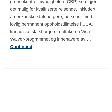
grensekontrollmyndigheten (CBP) som gjør
Deutsch
(
Tysk
)
det mulig for kvalifiserte reisende, inkludert
Ελληνικά
(
Gresk
)
amerikanske statsborgere, personer med
lovlig permanent oppholdstillatelse i USA,
עברית
(
Hebraisk
)
kanadiske statsborgere, deltakere i Visa
Magyar
(
Ungarsk
)
Waiver-programmet og innehavere av …
Continued
Italiano
(
Italiensk
)
日本語
(
Japansk
)
한국어
(
Koreanske
)
Polski
(
Polsk
)
Português
(
Portugisisk (Portugal)
)
Slovenčina
(
Slovak
)
Slovenščina
(
Slovensk
)