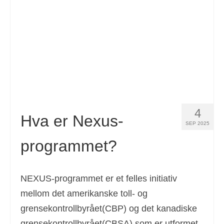
Español
(
Spansk
)
Svenska
(
Swedish
)
4
Hva er Nexus-
SEP 2025
programmet?
NEXUS-programmet er et felles initiativ
mellom det amerikanske toll- og
grensekontrollbyrået(CBP) og det kanadiske
grensekontrollbyrået(CBSA) som er utformet