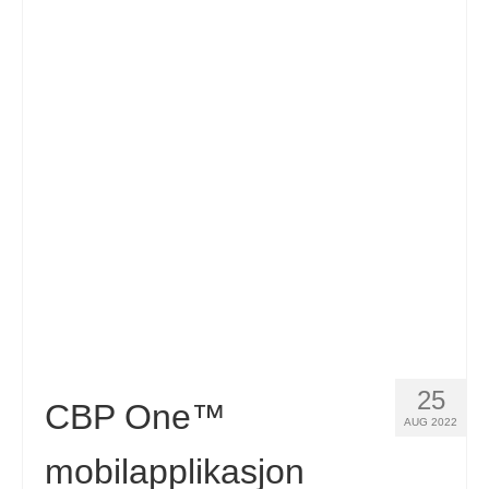
25
CBP One™
AUG 2022
mobilapplikasjon