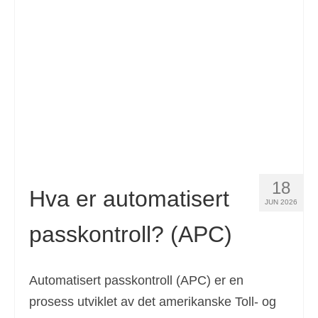
Kontakt
Søknad
Norsk bokmål
Hrvatski
(
Kroatisk
)
Čeština
(
Czech
)
Dansk
(
Danish
)
18
Nederlands
(
Nederlandsk
)
Hva er automatisert
JUN 2026
English
(
Engelsk
)
passkontroll? (APC)
Eesti
(
Estonian
)
Suomi
(
Finsk
)
Automatisert passkontroll (APC) er en
prosess utviklet av det amerikanske Toll- og
Français
(
Fransk
)