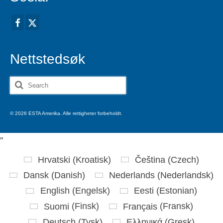
Nettstedsøk
Search
for:
© 2026 ESTA Amerika. Alle rettigheter forbeholdt.
'
'
Hrvatski
(
Kroatisk
)
Čeština
(
Czech
)
Dansk
(
Danish
)
Nederlands
(
Nederlandsk
)
English
(
Engelsk
)
Eesti
(
Estonian
)
Suomi
(
Finsk
)
Français
(
Fransk
)
Deutsch
(
Tysk
)
Ελληνικά
(
Gresk
)