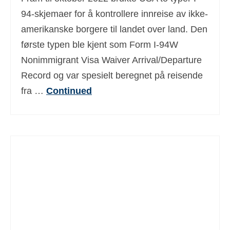
Deutsch
(
Tysk
)
94-skjemaer for å kontrollere innreise av ikke-
amerikanske borgere til landet over land. Den
Ελληνικά
(
Gresk
)
første typen ble kjent som Form I-94W
עברית
(
Hebraisk
)
Nonimmigrant Visa Waiver Arrival/Departure
Record og var spesielt beregnet på reisende
Magyar
(
Ungarsk
)
fra …
Continued
Italiano
(
Italiensk
)
日本語
(
Japansk
)
한국어
(
Koreanske
)
Polski
(
Polsk
)
Português
(
Portugisisk (Portugal)
)
Slovenčina
(
Slovak
)
Slovenščina
(
Slovensk
)