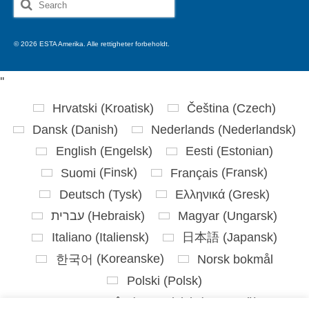
Search
for:
© 2026 ESTA Amerika. Alle rettigheter forbeholdt.
'
'
Hrvatski
(
Kroatisk
)
Čeština
(
Czech
)
Dansk
(
Danish
)
Nederlands
(
Nederlandsk
)
English
(
Engelsk
)
Eesti
(
Estonian
)
Suomi
(
Finsk
)
Français
(
Fransk
)
Deutsch
(
Tysk
)
Ελληνικά
(
Gresk
)
עברית
(
Hebraisk
)
Magyar
(
Ungarsk
)
Italiano
(
Italiensk
)
日本語
(
Japansk
)
한국어
(
Koreanske
)
Norsk bokmål
Polski
(
Polsk
)
Português
(
Portugisisk (Portugal)
)