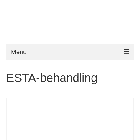
Menu
ESTA
ESTA-behandling
Krav
FAQ
VWP
Hjelp
Nyheter