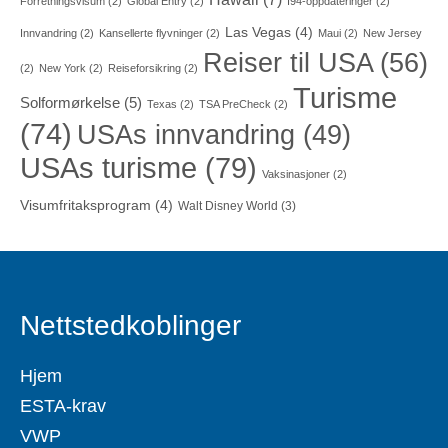
Forretningsvisum
(2)
Global Entry
(2)
I94-oppdateringer
(2)
Las Vegas
(4)
Innvandring
(2)
Kansellerte flyvninger
(2)
Maui
(2)
New Jersey
Reiser til USA
(56)
(2)
New York
(2)
Reiseforsikring
(2)
Turisme
Solformørkelse
(5)
Texas
(2)
TSA PreCheck
(2)
(74)
USAs innvandring
(49)
USAs turisme
(79)
Vaksinasjoner
(2)
Visumfritaksprogram
(4)
Walt Disney World
(3)
Nettstedkoblinger
Hjem
ESTA-krav
VWP