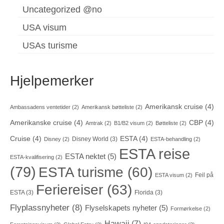
Uncategorized @no
USA visum
USAs turisme
Hjelpemerker
Amerikansk cruise
(4)
Ambassadens ventetider
(2)
Amerikansk bøtteliste
(2)
Amerikanske cruise
(4)
CBP
(4)
Amtrak
(2)
B1/B2 visum
(2)
Bøtteliste
(2)
Cruise
(4)
ESTA
(4)
Disney World
(3)
Disney
(2)
ESTA-behandling
(2)
ESTA reise
ESTA nektet
(5)
ESTA-kvalifisering
(2)
(79)
ESTA turisme
(60)
Feil på
ESTA visum
(2)
Feriereiser
(63)
ESTA
(3)
Florida
(3)
Flyplassnyheter
(8)
Flyselskapets nyheter
(5)
Formørkelse
(2)
Hawaii
(7)