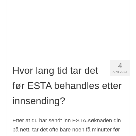
Español
(
Spansk
)
Svenska
(
Swedish
)
4
Hvor lang tid tar det
APR 2023
før ESTA behandles etter
innsending?
Etter at du har sendt inn ESTA-søknaden din
på nett, tar det ofte bare noen få minutter før