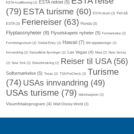
ESTA reise
ESTA nektet
(5)
ESTA-kvalifisering
(2)
(79)
ESTA turisme
(60)
Feil på
ESTA visum
(2)
Feriereiser
(63)
ESTA
(3)
Florida
(3)
Flyplassnyheter
(8)
Flyselskapets nyheter
(5)
Formørkelse
(2)
Hawaii
(7)
Forretningsvisum
(2)
Global Entry
(2)
I94-oppdateringer
(2)
Las Vegas
(4)
Innvandring
(2)
Kansellerte flyvninger
(2)
Maui
(2)
New Jersey
Reiser til USA
(56)
(2)
New York
(2)
Reiseforsikring
(2)
Turisme
Solformørkelse
(5)
Texas
(2)
TSA PreCheck
(2)
(74)
USAs innvandring
(49)
USAs turisme
(79)
Vaksinasjoner
(2)
Visumfritaksprogram
(4)
Walt Disney World
(3)