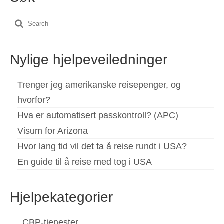
Español
(
Spansk
)
Search
Svenska
(
Swedish
)
for:
Nylige hjelpeveiledninger
Trenger jeg amerikanske reisepenger, og
hvorfor?
Hva er automatisert passkontroll? (APC)
Visum for Arizona
Hvor lang tid vil det ta å reise rundt i USA?
En guide til å reise med tog i USA
Hjelpekategorier
CBP-tjenester