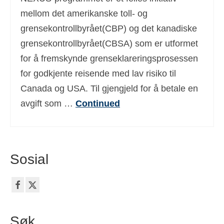
Deutsch
(
Tysk
)
mellom det amerikanske toll- og
grensekontrollbyrået(CBP) og det kanadiske
Ελληνικά
(
Gresk
)
grensekontrollbyrået(CBSA) som er utformet
עברית
(
Hebraisk
)
for å fremskynde grenseklareringsprosessen
for godkjente reisende med lav risiko til
Magyar
(
Ungarsk
)
Canada og USA. Til gjengjeld for å betale en
Italiano
(
Italiensk
)
avgift som …
Continued
日本語
(
Japansk
)
한국어
(
Koreanske
)
Polski
(
Polsk
)
Sosial
Português
(
Portugisisk (Portugal)
)
Slovenčina
(
Slovak
)
Slovenščina
(
Slovensk
)
Søk