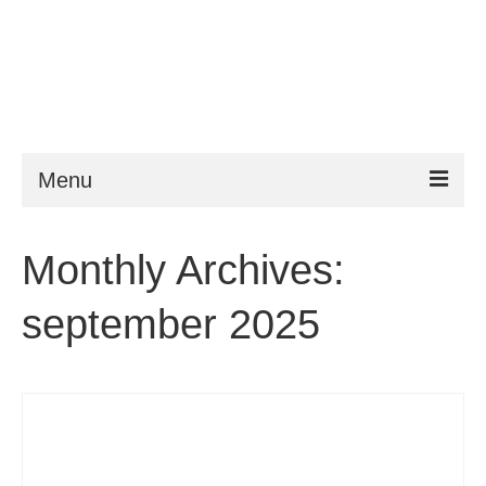
Menu
ESTA
Monthly Archives:
Krav
september 2025
FAQ
VWP
Hjelp
Nyheter