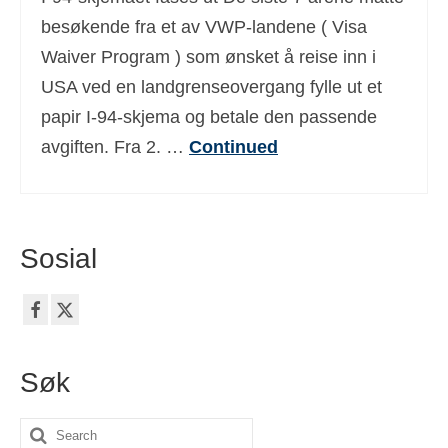
Deutsch
(
Tysk
)
besøkende fra et av VWP-landene ( Visa
Waiver Program ) som ønsket å reise inn i
Ελληνικά
(
Gresk
)
USA ved en landgrenseovergang fylle ut et
עברית
(
Hebraisk
)
papir I-94-skjema og betale den passende
avgiften. Fra 2. …
Continued
Magyar
(
Ungarsk
)
Italiano
(
Italiensk
)
日本語
(
Japansk
)
Sosial
한국어
(
Koreanske
)
Polski
(
Polsk
)
Português
(
Portugisisk (Portugal)
)
Søk
Slovenčina
(
Slovak
)
Search
Slovenščina
(
Slovensk
)