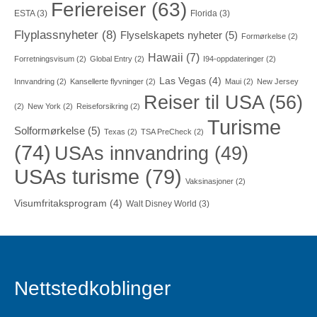
Feriereiser
(63)
ESTA
(3)
Florida
(3)
Flyplassnyheter
(8)
Flyselskapets nyheter
(5)
Formørkelse
(2)
Hawaii
(7)
Forretningsvisum
(2)
Global Entry
(2)
I94-oppdateringer
(2)
Las Vegas
(4)
Innvandring
(2)
Kansellerte flyvninger
(2)
Maui
(2)
New Jersey
Reiser til USA
(56)
(2)
New York
(2)
Reiseforsikring
(2)
Turisme
Solformørkelse
(5)
Texas
(2)
TSA PreCheck
(2)
(74)
USAs innvandring
(49)
USAs turisme
(79)
Vaksinasjoner
(2)
Visumfritaksprogram
(4)
Walt Disney World
(3)
Nettstedkoblinger