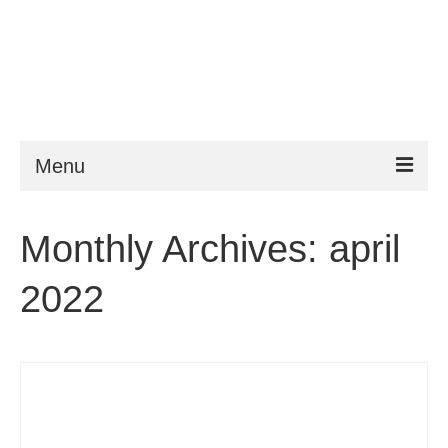
Menu
ESTA
Monthly Archives: april
Krav
2022
FAQ
VWP
Hjelp
Nyheter