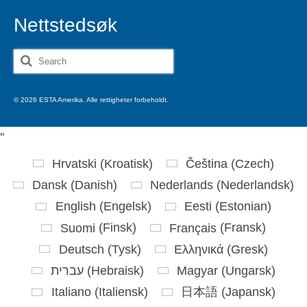
Nettstedsøk
Search
for:
© 2026 ESTA Amerika. Alle rettigheter forbeholdt.
'
'
Hrvatski
(
Kroatisk
)
Čeština
(
Czech
)
Dansk
(
Danish
)
Nederlands
(
Nederlandsk
)
English
(
Engelsk
)
Eesti
(
Estonian
)
Suomi
(
Finsk
)
Français
(
Fransk
)
Deutsch
(
Tysk
)
Ελληνικά
(
Gresk
)
עברית
(
Hebraisk
)
Magyar
(
Ungarsk
)
Italiano
(
Italiensk
)
日本語
(
Japansk
)