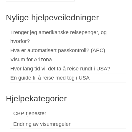
for:
Español
(
Spansk
)
Nylige hjelpeveiledninger
Svenska
(
Swedish
)
Trenger jeg amerikanske reisepenger, og
hvorfor?
Hva er automatisert passkontroll? (APC)
Visum for Arizona
Hvor lang tid vil det ta å reise rundt i USA?
En guide til å reise med tog i USA
Hjelpekategorier
CBP-tjenester
Endring av visumregelen