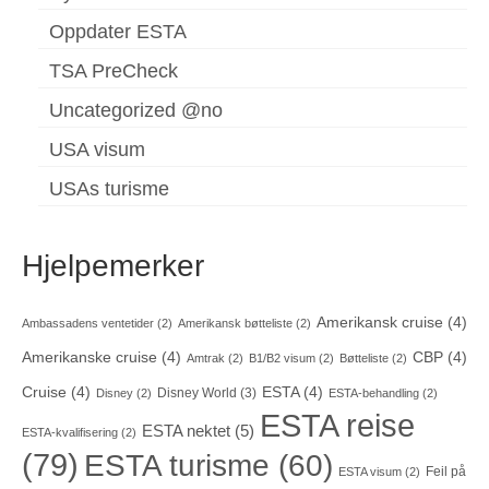
Oppdater ESTA
TSA PreCheck
Uncategorized @no
USA visum
USAs turisme
Hjelpemerker
Amerikansk cruise
(4)
Ambassadens ventetider
(2)
Amerikansk bøtteliste
(2)
Amerikanske cruise
(4)
CBP
(4)
Amtrak
(2)
B1/B2 visum
(2)
Bøtteliste
(2)
Cruise
(4)
ESTA
(4)
Disney World
(3)
Disney
(2)
ESTA-behandling
(2)
ESTA reise
ESTA nektet
(5)
ESTA-kvalifisering
(2)
(79)
ESTA turisme
(60)
Feil på
ESTA visum
(2)