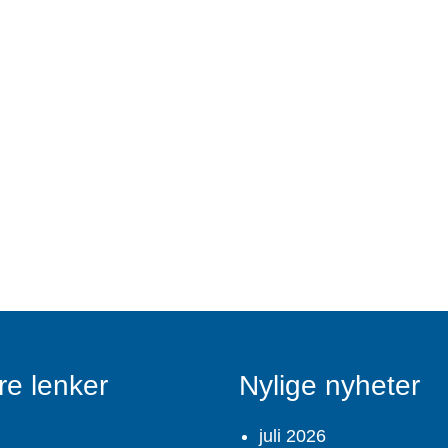
re lenker
Nylige nyheter
juli 2026