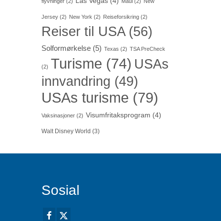
Las Vegas
(4)
flyvninger
(2)
Maui
(2)
New
Jersey
(2)
New York
(2)
Reiseforsikring
(2)
Reiser til USA
(56)
Solformørkelse
(5)
Texas
(2)
TSA PreCheck
Turisme
(74)
USAs
(2)
innvandring
(49)
USAs turisme
(79)
Visumfritaksprogram
(4)
Vaksinasjoner
(2)
Walt Disney World
(3)
Sosial