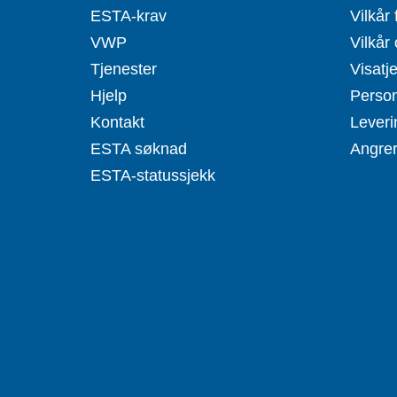
ESTA-krav
Vilkår 
VWP
Vilkår 
Tjenester
Visatj
Hjelp
Person
Kontakt
Leveri
ESTA søknad
Angrer
ESTA-statussjekk