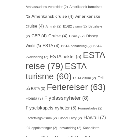
Ambassadens ventetider
(2)
Amerikansk bøtteliste
Amerikansk cruise
(4)
Amerikanske
(2)
cruise
(4)
Amtrak
(2)
B1/B2 visum
(2)
Bøtteliste
CBP
(4)
Cruise
(4)
Disney
(2)
Disney
(2)
ESTA
(4)
World
(3)
ESTA-behandling
(2)
ESTA-
ESTA
ESTA nektet
(5)
kvalifisering
(2)
reise
(79)
ESTA
turisme
(60)
Feil
ESTA visum
(2)
Feriereiser
(63)
på ESTA
(3)
Flyplassnyheter
(8)
Florida
(3)
Flyselskapets nyheter
(5)
Formørkelse
(2)
Hawaii
(7)
Forretningsvisum
(2)
Global Entry
(2)
I94-oppdateringer
(2)
Innvandring
(2)
Kansellerte