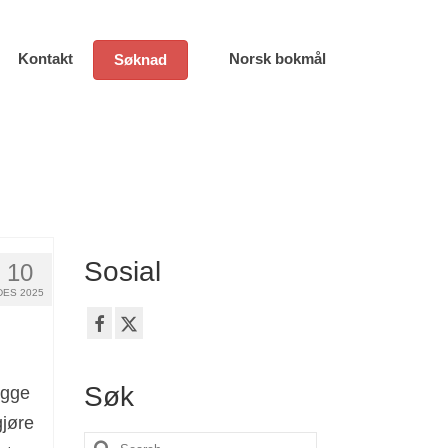
Kontakt
Norsk bokmål
Søknad
Sosial
10
DES 2025
Søk
egge
gjøre
Search