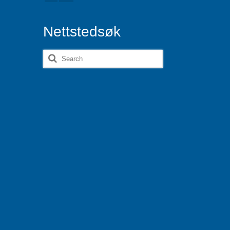
Nettstedsøk
Search
for: