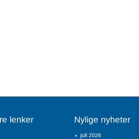
re lenker
Nylige nyheter
juli 2026