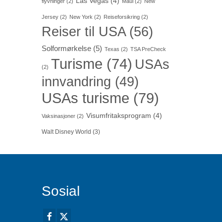
Las Vegas
(4)
flyvninger
(2)
Maui
(2)
New
Jersey
(2)
New York
(2)
Reiseforsikring
(2)
Reiser til USA
(56)
Solformørkelse
(5)
Texas
(2)
TSA PreCheck
Turisme
(74)
USAs
(2)
innvandring
(49)
USAs turisme
(79)
Visumfritaksprogram
(4)
Vaksinasjoner
(2)
Walt Disney World
(3)
Sosial