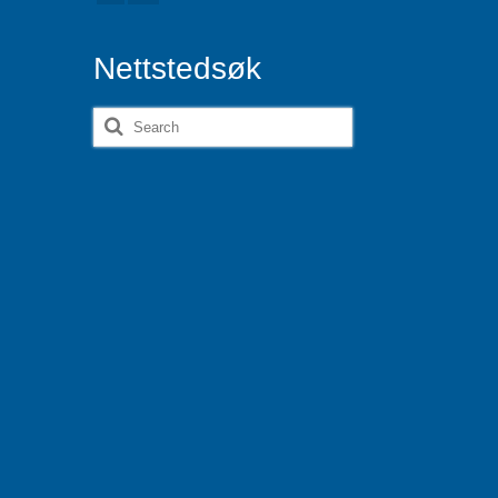
Nettstedsøk
Search
for: