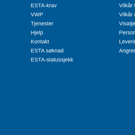
ESTA-krav
Vilkår 
VWP
Vilkår 
Tjenester
Visatj
Hjelp
Person
Kontakt
Leveri
ESTA søknad
Angrer
ESTA-statussjekk