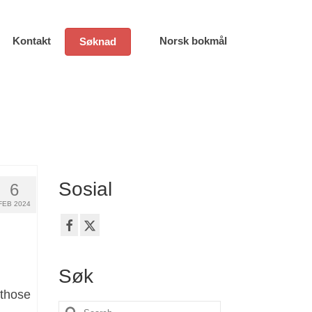
Kontakt
Norsk bokmål
Søknad
Sosial
6
FEB 2024
Søk
 those
Search