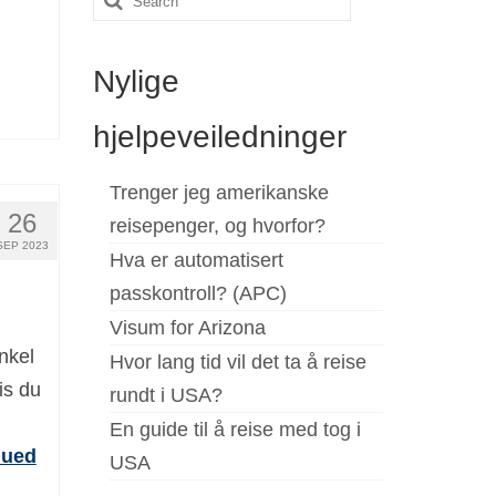
for:
Nylige
hjelpeveiledninger
Trenger jeg amerikanske
26
reisepenger, og hvorfor?
SEP 2023
Hva er automatisert
passkontroll? (APC)
Visum for Arizona
nkel
Hvor lang tid vil det ta å reise
is du
rundt i USA?
En guide til å reise med tog i
nued
USA