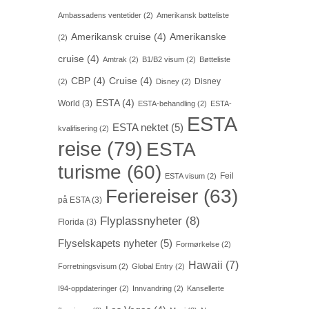
Ambassadens ventetider
(2)
Amerikansk bøtteliste
Amerikansk cruise
(4)
Amerikanske
(2)
cruise
(4)
Amtrak
(2)
B1/B2 visum
(2)
Bøtteliste
CBP
(4)
Cruise
(4)
Disney
(2)
Disney
(2)
ESTA
(4)
World
(3)
ESTA-behandling
(2)
ESTA-
ESTA
ESTA nektet
(5)
kvalifisering
(2)
reise
(79)
ESTA
turisme
(60)
Feil
ESTA visum
(2)
Feriereiser
(63)
på ESTA
(3)
Flyplassnyheter
(8)
Florida
(3)
Flyselskapets nyheter
(5)
Formørkelse
(2)
Hawaii
(7)
Forretningsvisum
(2)
Global Entry
(2)
I94-oppdateringer
(2)
Innvandring
(2)
Kansellerte