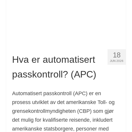
Español
(
Spansk
)
Svenska
(
Swedish
)
18
Hva er automatisert
JUN 2026
passkontroll? (APC)
Automatisert passkontroll (APC) er en
prosess utviklet av det amerikanske Toll- og
grensekontrollmyndigheten (CBP) som gjør
det mulig for kvalifiserte reisende, inkludert
amerikanske statsborgere, personer med