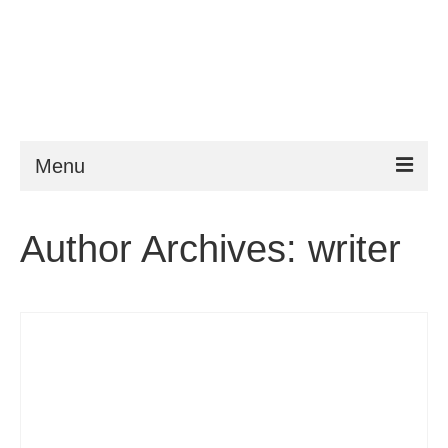
Menu
ESTA
Author Archives: writer
Krav
FAQ
VWP
Hjelp
Nyheter