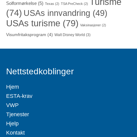
Turisme
Solformørkelse
(5)
Texas
(2)
TSA PreCheck
(2)
(74)
USAs innvandring
(49)
USAs turisme
(79)
Vaksinasjoner
(2)
Visumfritaksprogram
(4)
Walt Disney World
(3)
Nettstedkoblinger
Hjem
ESTA-krav
VWP
Tjenester
Hjelp
Kontakt