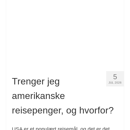
Kontakt
Søknad
Norsk bokmål
Hrvatski
(
Kroatisk
)
Čeština
(
Czech
)
Dansk
(
Danish
)
5
Nederlands
(
Nederlandsk
)
Trenger jeg
JUL 2026
English
(
Engelsk
)
amerikanske
Eesti
(
Estonian
)
reisepenger, og hvorfor?
Suomi
(
Finsk
)
Français
(
Fransk
)
USA er et populært reisemål, og det er det