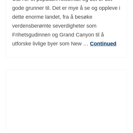
Deutsch
(
Tysk
)
gode grunner til. Det er mye å se og oppleve i
dette enorme landet, fra å besøke
Ελληνικά
(
Gresk
)
verdensberømte severdigheter som
עברית
(
Hebraisk
)
Frihetsgudinnen og Grand Canyon til å
utforske livlige byer som New …
Continued
Magyar
(
Ungarsk
)
Italiano
(
Italiensk
)
日本語
(
Japansk
)
한국어
(
Koreanske
)
Polski
(
Polsk
)
Português
(
Portugisisk (Portugal)
)
Slovenčina
(
Slovak
)
Slovenščina
(
Slovensk
)