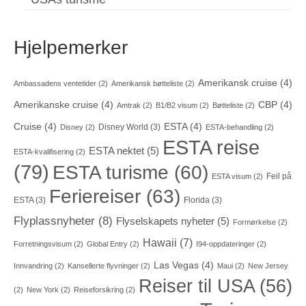
Hjelpemerker
Amerikansk cruise
(4)
Ambassadens ventetider
(2)
Amerikansk bøtteliste
(2)
Amerikanske cruise
(4)
CBP
(4)
Amtrak
(2)
B1/B2 visum
(2)
Bøtteliste
(2)
Cruise
(4)
ESTA
(4)
Disney World
(3)
Disney
(2)
ESTA-behandling
(2)
ESTA reise
ESTA nektet
(5)
ESTA-kvalifisering
(2)
(79)
ESTA turisme
(60)
Feil på
ESTA visum
(2)
Feriereiser
(63)
ESTA
(3)
Florida
(3)
Flyplassnyheter
(8)
Flyselskapets nyheter
(5)
Formørkelse
(2)
Hawaii
(7)
Forretningsvisum
(2)
Global Entry
(2)
I94-oppdateringer
(2)
Las Vegas
(4)
Innvandring
(2)
Kansellerte flyvninger
(2)
Maui
(2)
New Jersey
Reiser til USA
(56)
(2)
New York
(2)
Reiseforsikring
(2)