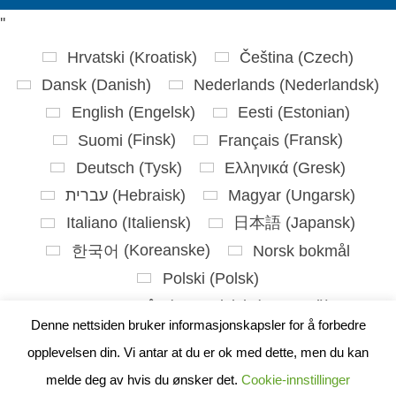
'
'
Hrvatski
(
Kroatisk
)
Čeština
(
Czech
)
Dansk
(
Danish
)
Nederlands
(
Nederlandsk
)
English
(
Engelsk
)
Eesti
(
Estonian
)
Suomi
(
Finsk
)
Français
(
Fransk
)
Deutsch
(
Tysk
)
Ελληνικά
(
Gresk
)
עברית
(
Hebraisk
)
Magyar
(
Ungarsk
)
Italiano
(
Italiensk
)
日本語
(
Japansk
)
한국어
(
Koreanske
)
Norsk bokmål
Polski
(
Polsk
)
Português
(
Portugisisk (Portugal)
)
Denne nettsiden bruker informasjonskapsler for å forbedre
Slovenčina
(
Slovak
)
opplevelsen din. Vi antar at du er ok med dette, men du kan
Slovenščina
(
Slovensk
)
Español
(
Spansk
)
melde deg av hvis du ønsker det.
Cookie-innstillinger
Svenska
(
Swedish
)