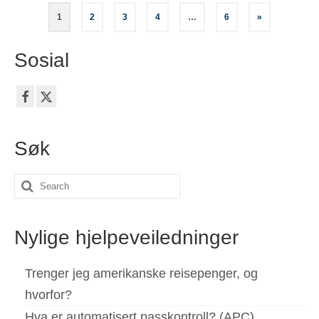
Sidepaginering
1
2
3
4
…
6
»
Sosial
Søk
Search
for:
Nylige hjelpeveiledninger
Trenger jeg amerikanske reisepenger, og
hvorfor?
Hva er automatisert passkontroll? (APC)