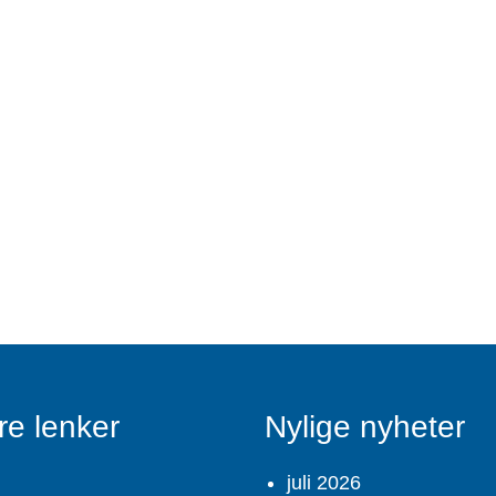
re lenker
Nylige nyheter
juli 2026