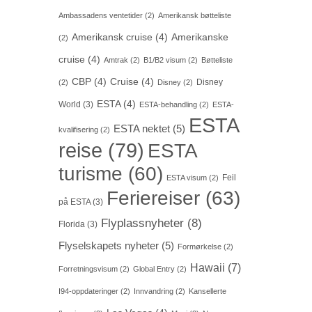
Ambassadens ventetider
(2)
Amerikansk bøtteliste
Amerikansk cruise
(4)
Amerikanske
(2)
cruise
(4)
Amtrak
(2)
B1/B2 visum
(2)
Bøtteliste
CBP
(4)
Cruise
(4)
Disney
(2)
Disney
(2)
ESTA
(4)
World
(3)
ESTA-behandling
(2)
ESTA-
ESTA
ESTA nektet
(5)
kvalifisering
(2)
reise
(79)
ESTA
turisme
(60)
Feil
ESTA visum
(2)
Feriereiser
(63)
på ESTA
(3)
Flyplassnyheter
(8)
Florida
(3)
Flyselskapets nyheter
(5)
Formørkelse
(2)
Hawaii
(7)
Forretningsvisum
(2)
Global Entry
(2)
I94-oppdateringer
(2)
Innvandring
(2)
Kansellerte