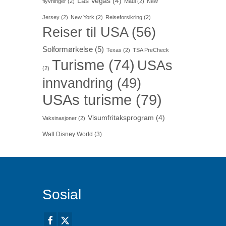
Las Vegas
(4)
flyvninger
(2)
Maui
(2)
New
Jersey
(2)
New York
(2)
Reiseforsikring
(2)
Reiser til USA
(56)
Solformørkelse
(5)
Texas
(2)
TSA PreCheck
Turisme
(74)
USAs
(2)
innvandring
(49)
USAs turisme
(79)
Visumfritaksprogram
(4)
Vaksinasjoner
(2)
Walt Disney World
(3)
Sosial