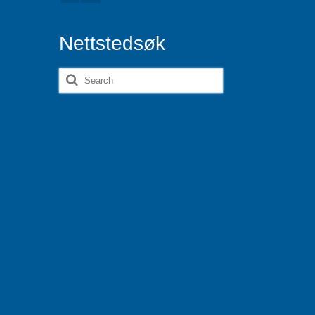
Nettstedsøk
Search
for: