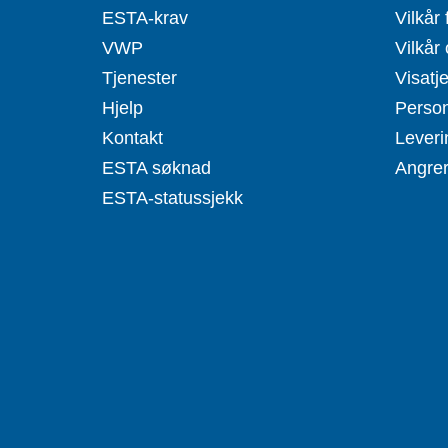
ESTA-krav
Vilkår 
VWP
Vilkår 
Tjenester
Visatj
Hjelp
Person
Kontakt
Leveri
ESTA søknad
Angrer
ESTA-statussjekk