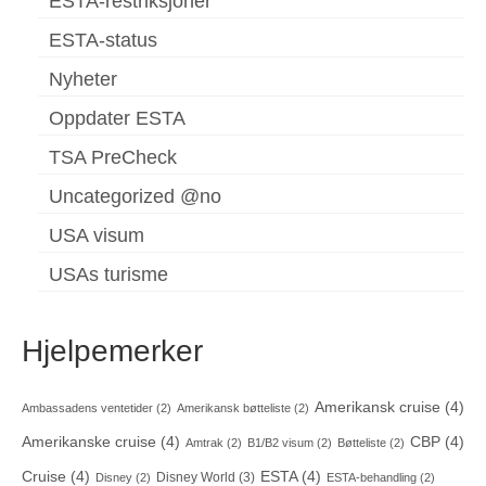
ESTA-restriksjoner
ESTA-status
Nyheter
Oppdater ESTA
TSA PreCheck
Uncategorized @no
USA visum
USAs turisme
Hjelpemerker
Amerikansk cruise
(4)
Ambassadens ventetider
(2)
Amerikansk bøtteliste
(2)
Amerikanske cruise
(4)
CBP
(4)
Amtrak
(2)
B1/B2 visum
(2)
Bøtteliste
(2)
Cruise
(4)
ESTA
(4)
Disney World
(3)
Disney
(2)
ESTA-behandling
(2)