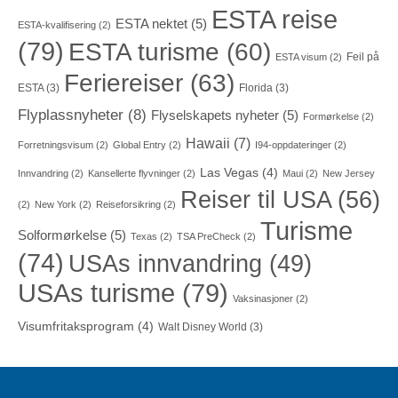
ESTA reise
ESTA nektet
(5)
ESTA-kvalifisering
(2)
(79)
ESTA turisme
(60)
Feil på
ESTA visum
(2)
Feriereiser
(63)
ESTA
(3)
Florida
(3)
Flyplassnyheter
(8)
Flyselskapets nyheter
(5)
Formørkelse
(2)
Hawaii
(7)
Forretningsvisum
(2)
Global Entry
(2)
I94-oppdateringer
(2)
Las Vegas
(4)
Innvandring
(2)
Kansellerte flyvninger
(2)
Maui
(2)
New Jersey
Reiser til USA
(56)
(2)
New York
(2)
Reiseforsikring
(2)
Turisme
Solformørkelse
(5)
Texas
(2)
TSA PreCheck
(2)
(74)
USAs innvandring
(49)
USAs turisme
(79)
Vaksinasjoner
(2)
Visumfritaksprogram
(4)
Walt Disney World
(3)