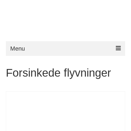
Menu
ESTA
Forsinkede flyvninger
Krav
FAQ
VWP
Hjelp
Nyheter