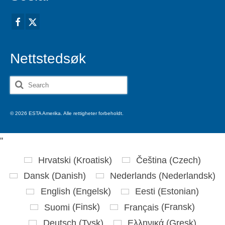
Nettstedsøk
Search
for:
© 2026 ESTA Amerika. Alle rettigheter forbeholdt.
'
'
Hrvatski
(
Kroatisk
)
Čeština
(
Czech
)
Dansk
(
Danish
)
Nederlands
(
Nederlandsk
)
English
(
Engelsk
)
Eesti
(
Estonian
)
Suomi
(
Finsk
)
Français
(
Fransk
)
Deutsch
(
Tysk
)
Ελληνικά
(
Gresk
)