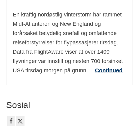
Deutsch
(
Tysk
)
En kraftig nordøstlig vinterstorm har rammet
Ελληνικά
(
Gresk
)
Midt-Atlanteren og New England og
forårsaket betydelig snøfall og omfattende
עברית
(
Hebraisk
)
reiseforstyrrelser for flypassasjerer tirsdag.
Magyar
(
Ungarsk
)
Data fra FlightAware viser at over 1400
Italiano
(
Italiensk
)
flyvninger var innstilt og nesten 700 forsinket i
USA tirsdag morgen på grunn …
Continued
日本語
(
Japansk
)
한국어
(
Koreanske
)
Polski
(
Polsk
)
Sosial
Português
(
Portugisisk (Portugal)
)
Slovenčina
(
Slovak
)
Slovenščina
(
Slovensk
)